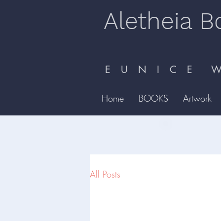
Aletheia B
E U N I C E W 
Home
BOOKS
Artwork
All Posts