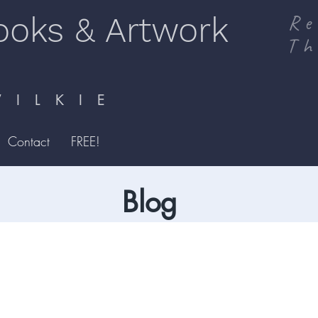
ooks & Artwork
Re
Th
I L K I E
Contact
FREE!
Blog